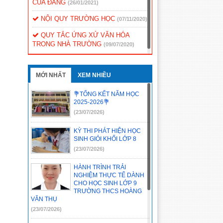
CỦA ĐẢNG
(26/01/2021)
NỘI QUY TRƯỜNG HỌC
(07/11/2020)
QUY TẮC ỨNG XỬ VĂN HÓA
TRONG NHÀ TRƯỜNG
(09/07/2020)
MỚI NHẤT
XEM NHIỀU
💐TỔNG KẾT NĂM HỌC
2025-2026💐
(23/07/2026)
KỲ THI PHÁT HIỆN HỌC
SINH GIỎI KHỐI LỚP 8
(23/07/2026)
HÀNH TRÌNH TRẢI
NGHIỆM THỰC TẾ DÀNH
CHO HỌC SINH LỚP 9
TRƯỜNG THCS HOÀNG
VĂN THỤ
(23/07/2026)