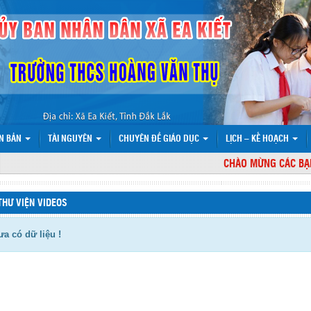
N BẢN
TÀI NGUYÊN
CHUYÊN ĐỀ GIÁO DỤC
LỊCH – KẾ HOẠCH
CHÀO MỪNG CÁC BẠN Đ
THƯ VIỆN VIDEOS
a có dữ liệu !