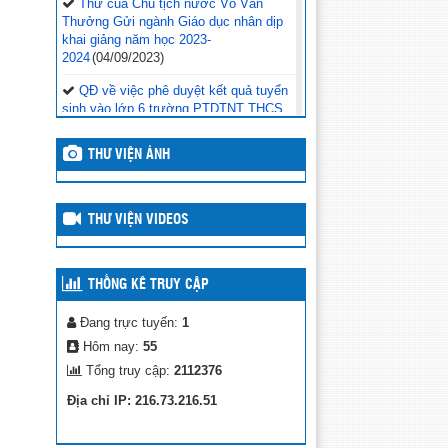
Thư của Chủ tịch nước Võ Văn
Thưởng Gửi ngành Giáo dục nhân dịp
khai giảng năm học 2023-
2024
(04/09/2023)
QĐ về việc phê duyệt kết quả tuyển
sinh vào lớp 6 trường PTDTNT THCS
huyện Cư M’gar
(10/07/2023)
THƯ VIỆN ẢNH
Phóng sự: THCS Ea Tul- 30 năm
hình thành và phát triển
(28/03/2023)
Cập nhật kết quả Giải thể thao học
THƯ VIỆN VIDEOS
đường năm học 2022-2023
(24/03/2023)
Cập nhật kết quả thi đấu ngày
11/3/2023 – Giải thể thao học
THỐNG KÊ TRUY CẬP
đường
(11/03/2023)
Đang trực tuyến:
1
Kết quả thi đấu ngày 10/3/2023, Giải
Hôm nay:
55
Thể thao học đường năm học 2022-
2023
(10/03/2023)
Tổng truy cập:
2112376
Quyết định về việc thành lập Ban Tổ
Địa chỉ IP: 216.73.216.51
chức Cuộc thi Sáng tạo dành cho thanh
thiếu niên, nhi đồng huyện Cư M’gar