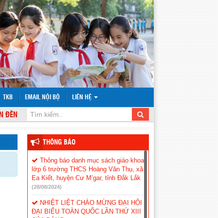
TKB
EMAIL NỘI BỘ
LIÊN HỆ
ẾN VỚI WEBSITE TRƯỜNG THCS HOÀNG VĂN THỤ
THÔNG BÁO
Thông báo danh mục sách giáo khoa
lớp 6 trường THCS Hoàng Văn Thụ, xã
Ea Kiết, huyện Cư M’gar, tỉnh Đắk Lắk
(28/08/2024)
NHIỆT LIỆT CHÀO MỪNG ĐẠI HỘI
ĐẠI BIỂU TOÀN QUỐC LẦN THỨ XIII