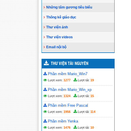
LỊCH CÔNG TÁC TUẦN: Từ ngày
Những tấm gương tiêu biểu
13/4 đến ngày 19/4/2020
(13/04/2020)
Thống kê giáo dục
Thư viện ảnh
Thư viện videos
Email nội bộ
THƯ VIỆN TÀI NGUYÊN
Phần mềm Mario_Win7
Lượt xem:
1277
Lượt tải:
19
Phần mềm Mario_Win_xp
Lượt xem:
1324
Lượt tải:
15
Phần mềm Free Pascal
Lượt xem:
1956
Lượt tải:
114
Phần mềm Yenka
Lượt xem:
1476
Lượt tải:
10