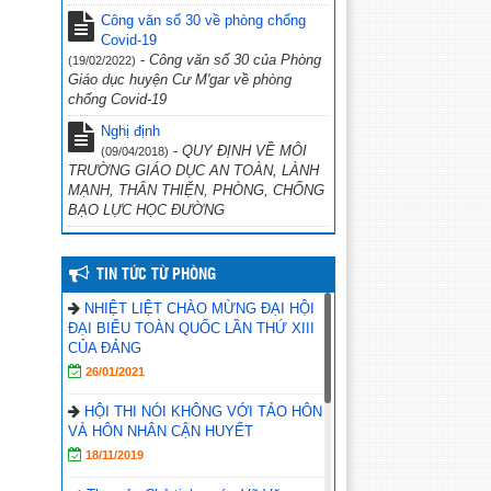
Công văn số 30 về phòng chống
Covid-19
-
Công văn số 30 của Phòng
(19/02/2022)
Giáo dục huyện Cư M'gar về phòng
chống Covid-19
Nghị định
-
QUY ĐỊNH VỀ MÔI
(09/04/2018)
TRƯỜNG GIÁO DỤC AN TOÀN, LÀNH
MẠNH, THÂN THIỆN, PHÒNG, CHỐNG
BẠO LỰC HỌC ĐƯỜNG
TIN TỨC TỪ PHÒNG
NHIỆT LIỆT CHÀO MỪNG ĐẠI HỘI
ĐẠI BIỂU TOÀN QUỐC LẦN THỨ XIII
CỦA ĐẢNG
26/01/2021
HỘI THI NÓI KHÔNG VỚI TẢO HÔN
VÀ HÔN NHÂN CẬN HUYẾT
18/11/2019