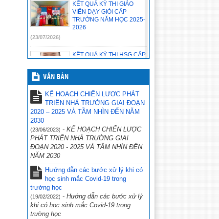
KẾT QUẢ KỲ THI GIÁO
VIÊN DẠY GIỎI CẤP
TRƯỜNG NĂM HỌC 2025-
2026
(23/07/2026)
KẾT QUẢ KỲ THI HSG CẤP
TỈNH NĂM HỌC 2025-2026
(23/07/2026)
VĂN BẢN
HƯỞNG ỨNG NGÀY HỘI ”
KẾ HOẠCH CHIẾN LƯỢC PHÁT
THIẾU NHI VUI KHỎE-
TRIỂN NHÀ TRƯỜNG GIAI ĐOẠN
TIẾN BƯỚC LÊN ĐOÀN”
2020 – 2025 VÀ TẦM NHÌN ĐẾN NĂM
(23/07/2026)
2030
-
KẾ HOẠCH CHIẾN LƯỢC
(23/06/2023)
CHƯƠNG TRÌNH SINH
PHÁT TRIỂN NHÀ TRƯỜNG GIAI
HOẠT CHUYÊN ĐỀ EM
ĐOẠN 2020 - 2025 VÀ TẦM NHÌN ĐẾN
YÊU KHOA HỌC TỰ NHIÊN
NĂM 2030
(23/07/2026)
Hướng dẫn các bước xử lý khi có
📢 THÔNG BÁO HẠNG
học sinh mắc Covid-19 trong
MỤC CẦN THANH LÝ CỦA
trường học
TRƯỜNG HOÀNG VĂN
-
Hướng dẫn các bước xử lý
(19/02/2022)
THỤ.
khi có học sinh mắc Covid-19 trong
(23/07/2026)
trường học