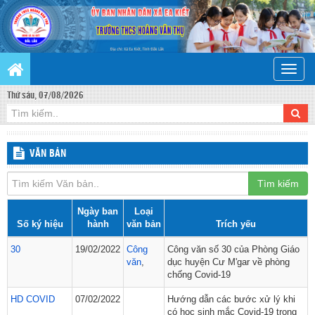
Toggle
naviga
Thứ sáu, 07/08/2026
VĂN BẢN
Tìm kiếm
Ngày ban
Loại
Số ký hiệu
hành
văn bản
Trích yếu
30
19/02/2022
Công
Công văn số 30 của Phòng Giáo
văn
,
dục huyện Cư M'gar về phòng
chống Covid-19
HD COVID
07/02/2022
Hướng dẫn các bước xử lý khi
có học sinh mắc Covid-19 trong