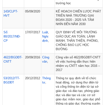
trường học
143/CLPT-
05/09/2020
KẾ HOẠCH CHIẾN LƯỢC PHÁT
HVT
TRIỂN NHÀ TRƯỜNG GIAI
ĐOẠN 2020 - 2025 VÀ TẦM
NHÌN ĐẾN NĂM 2030
Số:
17/07/2017
Luật
,
QUY ĐỊNH VỀ MÔI TRƯỜNG
80/2017/NĐ-
Nghị
GIÁO DỤC AN TOÀN, LÀNH
CP
định
,
MẠNH, THÂN THIỆN, PHÒNG,
CHỐNG BẠO LỰC HỌC
ĐƯỜNG
4622/BGDĐT-
20/09/2016
Công
Công văn số 4622/BGDĐT-CNTT
CNTT
văn
,
về việc hướng dẫn thực hiện
nhiệm vụ CNTT năm học 2016 –
2017
53/2012/TT-
20/12/2012
Thông
Thông tư quy định về tổ chức
BGDĐT
tư
,
hoạt động, sử dụng thư điện tử
và cổng thông tin điện tử tại sở
giáo dục và đào tạo, phòng giáo
dục và đào tạo và các cơ sở
giáo dục mầm non, giáo dục phổ
thông và giáo dục thường xuyên