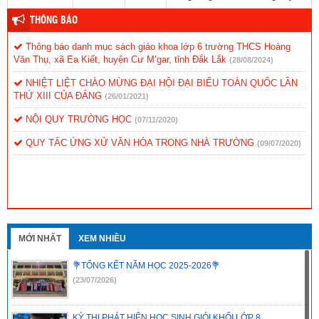
THÔNG BÁO
Thông báo danh mục sách giáo khoa lớp 6 trường THCS Hoàng
Văn Thụ, xã Ea Kiết, huyện Cư M’gar, tỉnh Đắk Lắk
(28/08/2024)
NHIỆT LIỆT CHÀO MỪNG ĐẠI HỘI ĐẠI BIỂU TOÀN QUỐC LẦN
THỨ XIII CỦA ĐẢNG
(26/01/2021)
NỘI QUY TRƯỜNG HỌC
(07/11/2020)
QUY TẮC ỨNG XỬ VĂN HÓA TRONG NHÀ TRƯỜNG
(09/07/2020)
MỚI NHẤT
XEM NHIỀU
💐TỔNG KẾT NĂM HỌC 2025-2026💐
(23/07/2026)
KỲ THI PHÁT HIỆN HỌC SINH GIỎI KHỐI LỚP 8