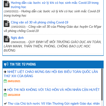
TRƯỜNG HOÀNG VĂN THỤ.
Hướng dẫn các bước xử lý khi có học sinh mắc Covid-19 trong
trường học
(23/07/2026)
-
Hướng dẫn các bước xử lý khi có học sinh mắc Covid-19
(19/02/2022)
trong trường học
Công văn số 30 về phòng chống Covid-19
-
Công văn số 30 của Phòng Giáo dục huyện Cư M'gar
(19/02/2022)
về phòng chống Covid-19
Nghị định
-
QUY ĐỊNH VỀ MÔI TRƯỜNG GIÁO DỤC AN TOÀN,
(09/04/2018)
LÀNH MẠNH, THÂN THIỆN, PHÒNG, CHỐNG BẠO LỰC HỌC
ĐƯỜNG
TIN TỨC TỪ PHÒNG
NHIỆT LIỆT CHÀO MỪNG ĐẠI HỘI ĐẠI BIỂU TOÀN QUỐC LẦN
THỨ XIII CỦA ĐẢNG
26/01/2021
HỘI THI NÓI KHÔNG VỚI TẢO HÔN VÀ HÔN NHÂN CẬN HUYẾT
18/11/2019
Thư của Chủ tịch nước Võ Văn Thưởng Gửi ngành Giáo dục nhân