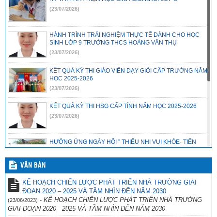
(23/07/2026)
HÀNH TRÌNH TRẢI NGHIỆM THỰC TẾ DÀNH CHO HỌC
SINH LỚP 9 TRƯỜNG THCS HOÀNG VĂN THỤ
(23/07/2026)
KẾT QUẢ KỲ THI GIÁO VIÊN DẠY GIỎI CẤP TRƯỜNG NĂM
HỌC 2025-2026
(23/07/2026)
KẾT QUẢ KỲ THI HSG CẤP TỈNH NĂM HỌC 2025-2026
(23/07/2026)
HƯỞNG ỨNG NGÀY HỘI ” THIẾU NHI VUI KHỎE- TIẾN
BƯỚC LÊN ĐOÀN”
(23/07/2026)
VĂN BẢN
CHƯƠNG TRÌNH SINH HOẠT CHUYÊN ĐỀ EM YÊU KHOA
KẾ HOẠCH CHIẾN LƯỢC PHÁT TRIỂN NHÀ TRƯỜNG GIAI
HỌC TỰ NHIÊN
ĐOẠN 2020 – 2025 VÀ TẦM NHÌN ĐẾN NĂM 2030
(23/07/2026)
-
KẾ HOẠCH CHIẾN LƯỢC PHÁT TRIỂN NHÀ TRƯỜNG
(23/06/2023)
GIAI ĐOẠN 2020 - 2025 VÀ TẦM NHÌN ĐẾN NĂM 2030
📢 THÔNG BÁO HẠNG MỤC CẦN THANH LÝ CỦA