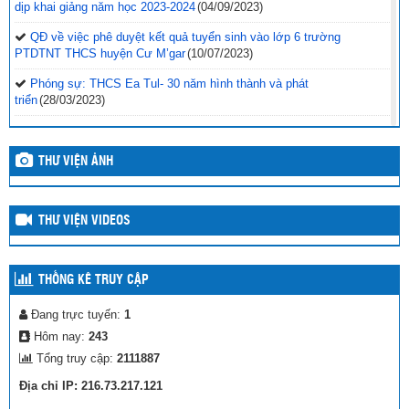
dịp khai giảng năm học 2023-2024
(04/09/2023)
QĐ về việc phê duyệt kết quả tuyển sinh vào lớp 6 trường
PTDTNT THCS huyện Cư M’gar
(10/07/2023)
Phóng sự: THCS Ea Tul- 30 năm hình thành và phát
triển
(28/03/2023)
Cập nhật kết quả Giải thể thao học đường năm học 2022-
2023
(24/03/2023)
THƯ VIỆN ẢNH
Cập nhật kết quả thi đấu ngày 11/3/2023 – Giải thể thao học
đường
(11/03/2023)
THƯ VIỆN VIDEOS
Kết quả thi đấu ngày 10/3/2023, Giải Thể thao học đường năm học
2022-2023
(10/03/2023)
Quyết định về việc thành lập Ban Tổ chức Cuộc thi Sáng tạo dành
THỐNG KÊ TRUY CẬP
cho thanh thiếu niên, nhi đồng huyện Cư M’gar năm 2023
(10/03/2023)
Đang trực tuyến:
1
Cập nhật kết quả Giải thể thao học đường huyện Cư M’gar năm
học 2022-2023
(09/03/2023)
Hôm nay:
243
Tổng truy cập:
2111887
Lịch thi đấu giải Thể thao học đường Huyện Cư M’gar
(08/03/2023)
Địa chỉ IP: 216.73.217.121
Hội thi giáo viên chủ nhiệm lớp giỏi cấp tiểu học huyện Cư M’gar