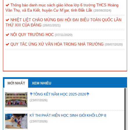
Thông báo danh mục sách giáo khoa lớp 6 trường THCS Hoàng
Văn Thụ, xã Ea Kiết, huyện Cư M’gar, tỉnh Đắk Lắk
(28/08/2024)
NHIỆT LIỆT CHÀO MỪNG ĐẠI HỘI ĐẠI BIỂU TOÀN QUỐC LẦN
THỨ XIII CỦA ĐẢNG
(26/01/2021)
NỘI QUY TRƯỜNG HỌC
(07/11/2020)
QUY TẮC ỨNG XỬ VĂN HÓA TRONG NHÀ TRƯỜNG
(09/07/2020)
MỚI NHẤT
XEM NHIỀU
💐TỔNG KẾT NĂM HỌC 2025-2026💐
(23/07/2026)
KỲ THI PHÁT HIỆN HỌC SINH GIỎI KHỐI LỚP 8
(23/07/2026)