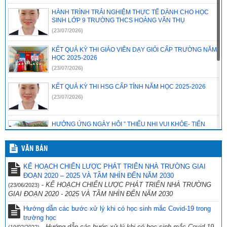
HÀNH TRÌNH TRẢI NGHIỆM THỰC TẾ DÀNH CHO HỌC
SINH LỚP 9 TRƯỜNG THCS HOÀNG VĂN THỤ
(23/07/2026)
KẾT QUẢ KỲ THI GIÁO VIÊN DẠY GIỎI CẤP TRƯỜNG NĂM
HỌC 2025-2026
(23/07/2026)
KẾT QUẢ KỲ THI HSG CẤP TỈNH NĂM HỌC 2025-2026
(23/07/2026)
HƯỞNG ỨNG NGÀY HỘI ” THIẾU NHI VUI KHỎE- TIẾN
BƯỚC LÊN ĐOÀN”
(23/07/2026)
VĂN BẢN
CHƯƠNG TRÌNH SINH HOẠT CHUYÊN ĐỀ EM YÊU KHOA
KẾ HOẠCH CHIẾN LƯỢC PHÁT TRIỂN NHÀ TRƯỜNG GIAI
HỌC TỰ NHIÊN
ĐOẠN 2020 – 2025 VÀ TẦM NHÌN ĐẾN NĂM 2030
(23/07/2026)
-
KẾ HOẠCH CHIẾN LƯỢC PHÁT TRIỂN NHÀ TRƯỜNG
(23/06/2023)
GIAI ĐOẠN 2020 - 2025 VÀ TẦM NHÌN ĐẾN NĂM 2030
📢 THÔNG BÁO HẠNG MỤC CẦN THANH LÝ CỦA
TRƯỜNG HOÀNG VĂN THỤ.
Hướng dẫn các bước xử lý khi có học sinh mắc Covid-19 trong
trường học
(23/07/2026)
-
Hướng dẫn các bước xử lý khi có học sinh mắc Covid-19
(19/02/2022)