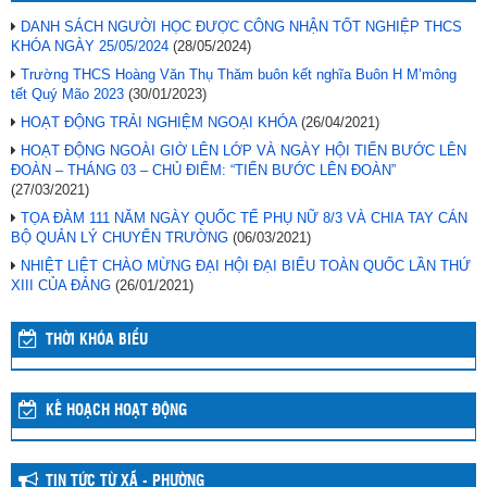
DANH SÁCH NGƯỜI HỌC ĐƯỢC CÔNG NHẬN TỐT NGHIỆP THCS
KHÓA NGÀY 25/05/2024
(28/05/2024)
Trường THCS Hoàng Văn Thụ Thăm buôn kết nghĩa Buôn H M’mông
tết Quý Mão 2023
(30/01/2023)
HOẠT ĐỘNG TRẢI NGHIỆM NGOẠI KHÓA
(26/04/2021)
HOẠT ĐỘNG NGOÀI GIỜ LÊN LỚP VÀ NGÀY HỘI TIẾN BƯỚC LÊN
ĐOÀN – THÁNG 03 – CHỦ ĐIỂM: “TIẾN BƯỚC LÊN ĐOÀN”
(27/03/2021)
TỌA ĐÀM 111 NĂM NGÀY QUỐC TẾ PHỤ NỮ 8/3 VÀ CHIA TAY CÁN
BỘ QUẢN LÝ CHUYỂN TRƯỜNG
(06/03/2021)
NHIỆT LIỆT CHÀO MỪNG ĐẠI HỘI ĐẠI BIỂU TOÀN QUỐC LẦN THỨ
XIII CỦA ĐẢNG
(26/01/2021)
THỜI KHÓA BIỂU
KẾ HOẠCH HOẠT ĐỘNG
TIN TỨC TỪ XÃ - PHƯỜNG