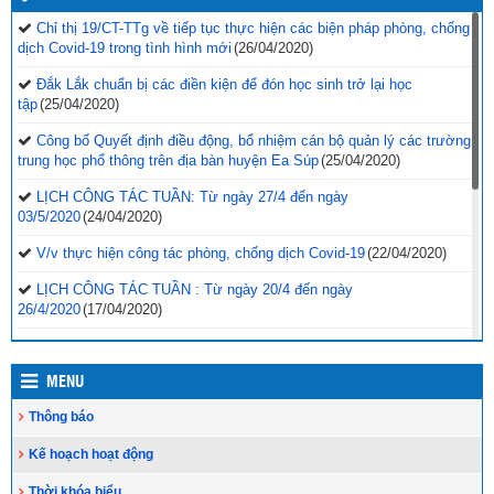
Chỉ thị 19/CT-TTg về tiếp tục thực hiện các biện pháp phòng, chống
dịch Covid-19 trong tình hình mới
(26/04/2020)
Đắk Lắk chuẩn bị các điền kiện để đón học sinh trở lại học
tập
(25/04/2020)
Công bố Quyết định điều động, bổ nhiệm cán bộ quản lý các trường
trung học phổ thông trên địa bàn huyện Ea Súp
(25/04/2020)
LỊCH CÔNG TÁC TUẦN: Từ ngày 27/4 đến ngày
03/5/2020
(24/04/2020)
V/v thực hiện công tác phòng, chống dịch Covid-19
(22/04/2020)
LỊCH CÔNG TÁC TUẦN : Từ ngày 20/4 đến ngày
26/4/2020
(17/04/2020)
Nhiều tỉnh miền núi khó khăn như Điện Biên, Quảng Nam, Đắk
Lắk…số lượng học sinh THPT theo học được với hình thức trực
MENU
tuyến chỉ đạt khoảng 70% do không có mạng Internet, học sinh phải
tự học
(17/04/2020)
Thông báo
Ngành Giáo dục và Đào tạo tiếp tục tăng cường các giải pháp
Kế hoạch hoạt động
phòng, chống dịch bệnh Covid-19; tổ chức thực hiện chương trình
năm học 2019-2020
(16/04/2020)
Thời khóa biểu