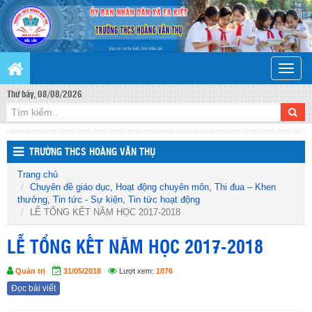
Toggle
naviga
Thứ bảy, 08/08/2026
TRƯỜNG THCS HOÀNG VĂN THỤ
Trang chủ
Chuyên đề giáo dục
,
Hoạt động chuyên môn
,
Thi đua – Khen
thưởng
,
Tin tức - Sự kiện
,
Tin tức hoạt động
LỄ TỔNG KẾT NĂM HỌC 2017-2018
LỄ TỔNG KẾT NĂM HỌC 2017-2018
Quản trị
31/05/2018
Lượt xem:
1876
Đọc bài viết