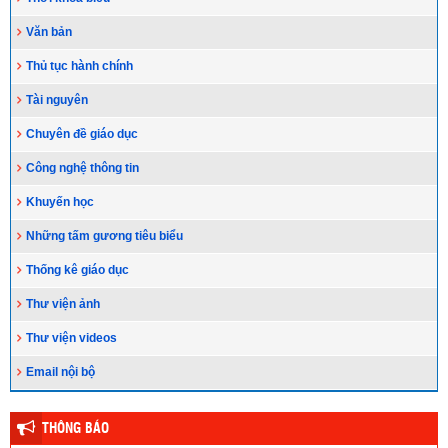
Thầy, cô về buôn giảng bài
(16/04/2020)
Văn bản
LỊCH CÔNG TÁC TUẦN: Từ ngày 13/4 đến ngày
Thủ tục hành chính
19/4/2020
(13/04/2020)
Tài nguyên
Chuyên đề giáo dục
Công nghệ thông tin
Khuyến học
Những tấm gương tiêu biểu
Thống kê giáo dục
Thư viện ảnh
Thư viện videos
Email nội bộ
THÔNG BÁO