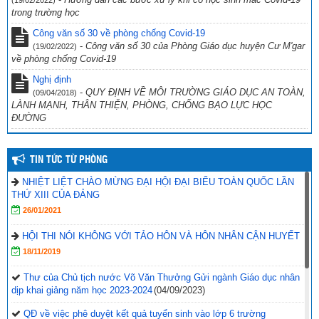
trong trường học
Công văn số 30 về phòng chống Covid-19
-
Công văn số 30 của Phòng Giáo dục huyện Cư M'gar
(19/02/2022)
về phòng chống Covid-19
Nghị định
-
QUY ĐỊNH VỀ MÔI TRƯỜNG GIÁO DỤC AN TOÀN,
(09/04/2018)
LÀNH MẠNH, THÂN THIỆN, PHÒNG, CHỐNG BẠO LỰC HỌC
ĐƯỜNG
TIN TỨC TỪ PHÒNG
NHIỆT LIỆT CHÀO MỪNG ĐẠI HỘI ĐẠI BIỂU TOÀN QUỐC LẦN
THỨ XIII CỦA ĐẢNG
26/01/2021
HỘI THI NÓI KHÔNG VỚI TẢO HÔN VÀ HÔN NHÂN CẬN HUYẾT
18/11/2019
Thư của Chủ tịch nước Võ Văn Thưởng Gửi ngành Giáo dục nhân
dịp khai giảng năm học 2023-2024
(04/09/2023)
QĐ về việc phê duyệt kết quả tuyển sinh vào lớp 6 trường