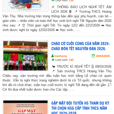
Lượt xem:
130
🎉 THÔNG BÁO LỊCH NGHỈ TẾT ÂM
LỊCH 2026 🧧 📍 Trường THCS Hoàng
Văn Thụ. Nhà trường trân trọng thông báo đến quý phụ huynh, cán bộ –
giáo viên – nhân viên và toàn thể học sinh lịch nghỉ Tết Nguyên đán 2026
như sau: 📌 ⏰ Thời gian nghỉ Tết: Từ ngày 12/2 đến 22/2/2026 ➡️ Học
sinh được nghỉ từ ngày 12/02/2026 ➡️ Học sinh... ...
CHÀO CỜ CUỐI CÙNG CỦA NĂM 2025-
CHÀO ĐÓN TẾT NGUYÊN ĐÁN 2026.
tranhong
20/03/2026
Lượt xem:
140
🌤 TRƯỚC KÌ NGHỈ TẾT 🗓 09/02/2026
📍 Sân trường THCS Hoàng Văn Thụ
Chiều nay, sân trường mở đầu tuần học mới bằng Lễ chào cờ quen
thuộc. Vẫn là nghi thức trang nghiêm dưới lá cờ Tổ quốc, nhưng không
khí đã có chút khác: tuần học cuối trước kì nghỉ Tết đang đến rất gần. 🏳️
Cờ thi đua nhất tuần được trao cho Các tập... ...
GẶP MẶT ĐỘI TUYỂN HS THAM DỰ KỲ
THI CHỌN HSG CẤP TỈNH THCS NĂM
HỌC 2025-2026