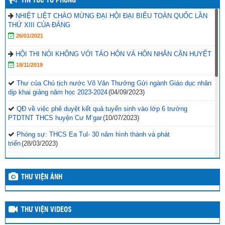
TIN TỨC TỪ PHÒNG
NHIỆT LIỆT CHÀO MỪNG ĐẠI HỘI ĐẠI BIỂU TOÀN QUỐC LẦN
THỨ XIII CỦA ĐẢNG
26/01/2021
HỘI THI NÓI KHÔNG VỚI TẢO HÔN VÀ HÔN NHÂN CẬN HUYẾT
18/11/2019
Thư của Chủ tịch nước Võ Văn Thưởng Gửi ngành Giáo dục nhân
dịp khai giảng năm học 2023-2024
(04/09/2023)
QĐ về việc phê duyệt kết quả tuyển sinh vào lớp 6 trường
PTDTNT THCS huyện Cư M’gar
(10/07/2023)
Phóng sự: THCS Ea Tul- 30 năm hình thành và phát
triển
(28/03/2023)
Cập nhật kết quả Giải thể thao học đường năm học 2022-
2023
(24/03/2023)
THƯ VIỆN ẢNH
Cập nhật kết quả thi đấu ngày 11/3/2023 – Giải thể thao học
đường
(11/03/2023)
THƯ VIỆN VIDEOS
Kết quả thi đấu ngày 10/3/2023, Giải Thể thao học đường năm học
2022-2023
(10/03/2023)