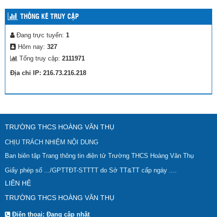
Quyết định về việc thành lập Ban Tổ chức Cuộc thi Sáng tạo dành
THỐNG KÊ TRUY CẬP
cho thanh thiếu niên, nhi đồng huyện Cư M’gar năm 2023
(10/03/2023)
Đang trực tuyến:
1
Cập nhật kết quả Giải thể thao học đường huyện Cư M’gar năm
học 2022-2023
(09/03/2023)
Hôm nay:
327
Tổng truy cập:
2111971
Lịch thi đấu giải Thể thao học đường Huyện Cư M’gar
(08/03/2023)
Địa chỉ IP: 216.73.216.218
Hội thi giáo viên chủ nhiệm lớp giỏi cấp tiểu học huyện Cư M’gar
năm học 2022-2023
(17/02/2023)
TRƯỜNG THCS HOÀNG VĂN THỤ
CHỊU TRÁCH NHIỆM NỘI DUNG
Ban biên tập Trang thông tin điện tử Trường THCS Hoàng Văn Thụ
Giấy phép số .../GPTTĐT-STTTT do Sở TT&TT cấp ngày ....
LIÊN HỆ
TRƯỜNG THCS HOÀNG VĂN THỤ
Điện thoại:
Đang cập nhật