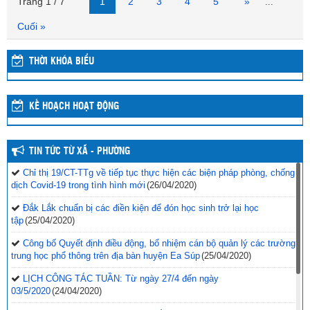
Trang 1 / 7
1
2
3
4
5
»
...
Cuối »
THỜI KHÓA BIỂU
KẾ HOẠCH HOẠT ĐỘNG
TIN TỨC TỪ XÃ - PHƯỜNG
Chỉ thị 19/CT-TTg về tiếp tục thực hiện các biện pháp phòng, chống
dịch Covid-19 trong tình hình mới
(26/04/2020)
Đắk Lắk chuẩn bị các điền kiện để đón học sinh trở lại học
tập
(25/04/2020)
Công bố Quyết định điều động, bổ nhiệm cán bộ quản lý các trường
trung học phổ thông trên địa bàn huyện Ea Súp
(25/04/2020)
LỊCH CÔNG TÁC TUẦN: Từ ngày 27/4 đến ngày
03/5/2020
(24/04/2020)