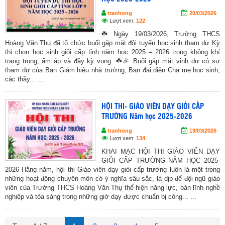
tranhong
20/03/2026
Lượt xem:
122
☘️ Ngày 19/03/2026, Trường THCS
Hoàng Văn Thụ đã tổ chức buổi gặp mặt đội tuyển học sinh tham dự Kỳ
thi chọn học sinh giỏi cấp tỉnh năm học 2025 – 2026 trong không khí
trang trọng, ấm áp và đầy kỳ vọng. ☘️🎉 Buổi gặp mặt vinh dự có sự
tham dự của Ban Giám hiệu nhà trường, Ban đại diện Cha mẹ học sinh,
các thầy... ...
HỘI THI- GIÁO VIÊN DẠY GIỎI CẤP
TRƯỜNG Năm học 2025-2026
tranhong
19/03/2026
Lượt xem:
134
KHAI MẠC HỘI THI GIÁO VIÊN DẠY
GIỎI CẤP TRƯỜNG NĂM HỌC 2025-
2026 Hằng năm, hội thi Giáo viên dạy giỏi cấp trường luôn là một trong
những hoạt động chuyên môn có ý nghĩa sâu sắc, là dịp để đội ngũ giáo
viên của Trường THCS Hoàng Văn Thụ thể hiện năng lực, bản lĩnh nghề
nghiệp và tỏa sáng trong những giờ dạy được chuẩn bị công... ...