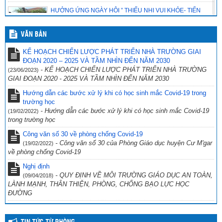
HƯỞNG ỨNG NGÀY HỘI ” THIẾU NHI VUI KHỎE- TIẾN
BƯỚC LÊN ĐOÀN”
(23/07/2026)
VĂN BẢN
CHƯƠNG TRÌNH SINH HOẠT CHUYÊN ĐỀ EM YÊU KHOA
KẾ HOẠCH CHIẾN LƯỢC PHÁT TRIỂN NHÀ TRƯỜNG GIAI
HỌC TỰ NHIÊN
ĐOẠN 2020 – 2025 VÀ TẦM NHÌN ĐẾN NĂM 2030
(23/07/2026)
-
KẾ HOẠCH CHIẾN LƯỢC PHÁT TRIỂN NHÀ TRƯỜNG
(23/06/2023)
GIAI ĐOẠN 2020 - 2025 VÀ TẦM NHÌN ĐẾN NĂM 2030
📢 THÔNG BÁO HẠNG MỤC CẦN THANH LÝ CỦA
TRƯỜNG HOÀNG VĂN THỤ.
Hướng dẫn các bước xử lý khi có học sinh mắc Covid-19 trong
trường học
(23/07/2026)
-
Hướng dẫn các bước xử lý khi có học sinh mắc Covid-19
(19/02/2022)
trong trường học
Công văn số 30 về phòng chống Covid-19
-
Công văn số 30 của Phòng Giáo dục huyện Cư M'gar
(19/02/2022)
về phòng chống Covid-19
Nghị định
-
QUY ĐỊNH VỀ MÔI TRƯỜNG GIÁO DỤC AN TOÀN,
(09/04/2018)
LÀNH MẠNH, THÂN THIỆN, PHÒNG, CHỐNG BẠO LỰC HỌC
ĐƯỜNG