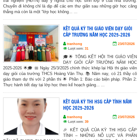
trải nghiệm (HĐTN) đầy ý nghĩa cho học sinh lớp 9 của nhà trường.
Chuyến đi không chỉ là dịp để các em thư giãn sau những giờ học căng
thẳng mà còn là một “lớp học không... ...
KẾT QUẢ KỲ THI GIÁO VIÊN DẠY GIỎI
CẤP TRƯỜNG NĂM HỌC 2025-2026
tranhong
23/07/2026
Lượt xem:
31
🎓🌟 TỔNG KẾT HỘI THI GIÁO VIÊN
DẠY GIỎI CẤP TRƯỜNG NĂM HỌC
2025-2026 🌟🎓 📅 Ngày 25/3/2025 chính thức khép lại Hội thi giáo viên
dạy giỏi của trường THCS Hoàng Văn Thụ. 📚 Năm nay, có 21 thầy cô
giáo tham dự thi với 2 phần thi 🌟 Phần 1: Báo cáo biện pháp. Phần 2:
Thực hành tiết dạy tại lớp học theo kế hoạch giảng... ...
KẾT QUẢ KỲ THI HSG CẤP TỈNH NĂM
HỌC 2025-2026
tranhong
23/07/2026
Lượt xem:
39
🎉 KẾT QUẢ CỦA KỲ THI HSG CẤP
TỈNH – NHỮNG NỖ LỰC VÀ PHẤN