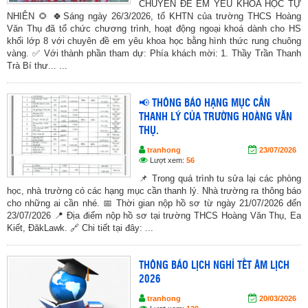
CHUYÊN ĐÊ EM YÊU KHOA HỌC TỰ
NHIÊN 🌻 🍀Sáng ngày 26/3/2026, tổ KHTN của trường THCS Hoàng
Văn Thụ đã tổ chức chương trình, hoạt động ngoại khoá dành cho HS
khối lớp 8 với chuyên đề em yêu khoa học bằng hình thức rung chuông
vàng. ✅ Với thành phần tham dự: Phía khách mời: 1. Thầy Trần Thanh
Trà Bí thư... ...
📢 THÔNG BÁO HẠNG MỤC CẦN
THANH LÝ CỦA TRƯỜNG HOÀNG VĂN
THỤ.
tranhong
23/07/2026
Lượt xem:
56
📌 Trong quá trình tu sửa lại các phòng
học, nhà trường có các hạng mục cần thanh lý. Nhà trường ra thông báo
cho những ai cần nhé. 📅 Thời gian nộp hồ sơ từ ngày 21/07/2026 đến
23/07/2026 📍 Địa điểm nộp hồ sơ tại trường THCS Hoàng Văn Thụ, Ea
Kiết, ĐăkLawk. 🔗 Chi tiết tại đây: ...
THÔNG BÁO LỊCH NGHỈ TẾT ÂM LỊCH
2026
tranhong
20/03/2026