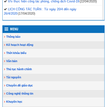
V/v thực hiện công tác phòng, chống dịch Covid-19
(22/04/2020)
LỊCH CÔNG TÁC TUẦN : Từ ngày 20/4 đến ngày
26/4/2020
(17/04/2020)
Nhiều tỉnh miền núi khó khăn như Điện Biên, Quảng Nam, Đắk
Lắk…số lượng học sinh THPT theo học được với hình thức trực
MENU
tuyến chỉ đạt khoảng 70% do không có mạng Internet, học sinh phải
tự học
(17/04/2020)
Thông báo
Ngành Giáo dục và Đào tạo tiếp tục tăng cường các giải pháp
Kế hoạch hoạt động
phòng, chống dịch bệnh Covid-19; tổ chức thực hiện chương trình
năm học 2019-2020
(16/04/2020)
Thời khóa biểu
Thầy, cô về buôn giảng bài
(16/04/2020)
Văn bản
LỊCH CÔNG TÁC TUẦN: Từ ngày 13/4 đến ngày
Thủ tục hành chính
19/4/2020
(13/04/2020)
Tài nguyên
Chuyên đề giáo dục
Công nghệ thông tin
Khuyến học