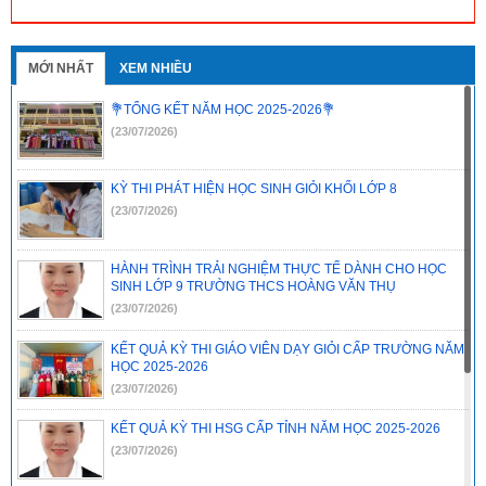
MỚI NHẤT
XEM NHIỀU
💐TỔNG KẾT NĂM HỌC 2025-2026💐
(23/07/2026)
KỲ THI PHÁT HIỆN HỌC SINH GIỎI KHỐI LỚP 8
(23/07/2026)
HÀNH TRÌNH TRẢI NGHIỆM THỰC TẾ DÀNH CHO HỌC
SINH LỚP 9 TRƯỜNG THCS HOÀNG VĂN THỤ
(23/07/2026)
KẾT QUẢ KỲ THI GIÁO VIÊN DẠY GIỎI CẤP TRƯỜNG NĂM
HỌC 2025-2026
(23/07/2026)
KẾT QUẢ KỲ THI HSG CẤP TỈNH NĂM HỌC 2025-2026
(23/07/2026)