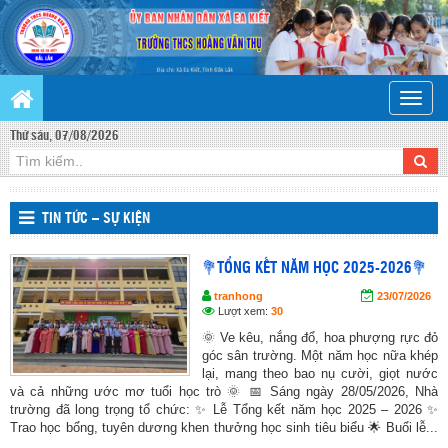
Toggle
naviga
Thứ sáu, 07/08/2026
TIN TỨC – SỰ KIỆN
💐TỔNG KẾT NĂM HỌC 2025-2026💐
tranhong
23/07/2026
Lượt xem:
30
🌞 Ve kêu, nắng đổ, hoa phượng rực đỏ
góc sân trường. Một năm học nữa khép
lại, mang theo bao nụ cười, giọt nước
và cả những ước mơ tuổi học trò 🌞 📅 Sáng ngày 28/05/2026, Nhà
trường đã long trọng tổ chức: ✨ Lễ Tổng kết năm học 2025 – 2026 ✨
Trao học bổng, tuyên dương khen thưởng học sinh tiêu biểu 🌟 Buổi lễ...
...