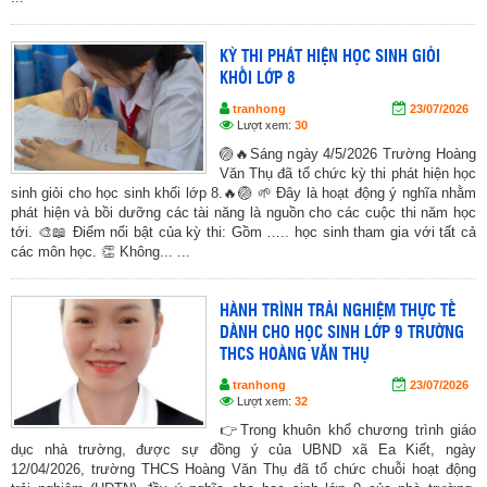
KỲ THI PHÁT HIỆN HỌC SINH GIỎI
KHỐI LỚP 8
tranhong
23/07/2026
Lượt xem:
30
🏐🔥Sáng ngày 4/5/2026 Trường Hoàng
Văn Thụ đã tổ chức kỳ thi phát hiện học
sinh giỏi cho học sinh khối lớp 8.🔥🏐 🌱 Đây là hoạt động ý nghĩa nhằm
phát hiện và bồi dưỡng các tài năng là nguồn cho các cuộc thi năm học
tới. 🎨📖 Điểm nổi bật của kỳ thi: Gồm ….. học sinh tham gia với tất cả
các môn học. 👏 Không... ...
HÀNH TRÌNH TRẢI NGHIỆM THỰC TẾ
DÀNH CHO HỌC SINH LỚP 9 TRƯỜNG
THCS HOÀNG VĂN THỤ
tranhong
23/07/2026
Lượt xem:
32
👉Trong khuôn khổ chương trình giáo
dục nhà trường, được sự đồng ý của UBND xã Ea Kiết, ngày
12/04/2026, trường THCS Hoàng Văn Thụ đã tổ chức chuỗi hoạt động