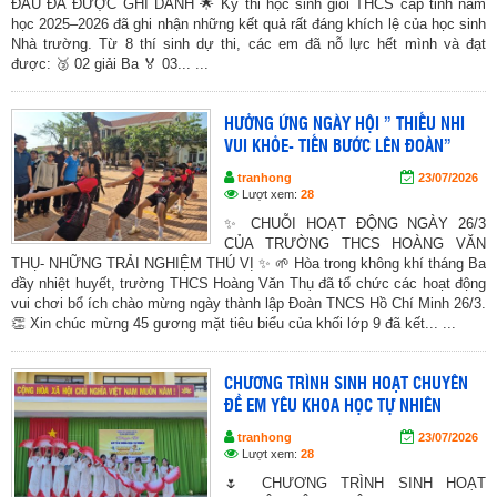
ĐẤU ĐÃ ĐƯỢC GHI DANH 🌟 Kỳ thi học sinh giỏi THCS cấp tỉnh năm
học 2025–2026 đã ghi nhận những kết quả rất đáng khích lệ của học sinh
Nhà trường. Từ 8 thí sinh dự thi, các em đã nỗ lực hết mình và đạt
được: 🥉 02 giải Ba 🏅 03... ...
HƯỞNG ỨNG NGÀY HỘI ” THIẾU NHI
VUI KHỎE- TIẾN BƯỚC LÊN ĐOÀN”
tranhong
23/07/2026
Lượt xem:
28
✨ CHUỖI HOẠT ĐỘNG NGÀY 26/3
CỦA TRƯỜNG THCS HOÀNG VĂN
THỤ- NHỮNG TRẢI NGHIỆM THÚ VỊ ✨ 🌱 Hòa trong không khí tháng Ba
đầy nhiệt huyết, trường THCS Hoàng Văn Thụ đã tổ chức các hoạt động
vui chơi bổ ích chào mừng ngày thành lập Đoàn TNCS Hồ Chí Minh 26/3.
👏 Xin chúc mừng 45 gương mặt tiêu biểu của khối lớp 9 đã kết... ...
CHƯƠNG TRÌNH SINH HOẠT CHUYÊN
ĐỀ EM YÊU KHOA HỌC TỰ NHIÊN
tranhong
23/07/2026
Lượt xem:
28
🌷 CHƯƠNG TRÌNH SINH HOẠT