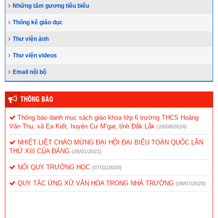
Những tấm gương tiêu biểu
Thống kê giáo dục
Thư viện ảnh
Thư viện videos
Email nội bộ
THÔNG BÁO
Thông báo danh mục sách giáo khoa lớp 6 trường THCS Hoàng
Văn Thụ, xã Ea Kiết, huyện Cư M’gar, tỉnh Đắk Lắk
(28/08/2024)
NHIỆT LIỆT CHÀO MỪNG ĐẠI HỘI ĐẠI BIỂU TOÀN QUỐC LẦN
THỨ XIII CỦA ĐẢNG
(26/01/2021)
NỘI QUY TRƯỜNG HỌC
(07/11/2020)
QUY TẮC ỨNG XỬ VĂN HÓA TRONG NHÀ TRƯỜNG
(09/07/2020)