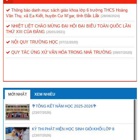
Thông báo danh mục sách giáo khoa lớp 6 trường THCS Hoàng
Văn Thụ, xã Ea Kiết, huyện Cư M’gar, tỉnh Đắk Lắk
(28/08/2024)
NHIỆT LIỆT CHÀO MỪNG ĐẠI HỘI ĐẠI BIỂU TOÀN QUỐC LẦN
THỨ XIII CỦA ĐẢNG
(26/01/2021)
NỘI QUY TRƯỜNG HỌC
(07/11/2020)
QUY TẮC ỨNG XỬ VĂN HÓA TRONG NHÀ TRƯỜNG
(09/07/2020)
MỚI NHẤT
XEM NHIỀU
💐TỔNG KẾT NĂM HỌC 2025-2026💐
(23/07/2026)
KỲ THI PHÁT HIỆN HỌC SINH GIỎI KHỐI LỚP 8
(23/07/2026)