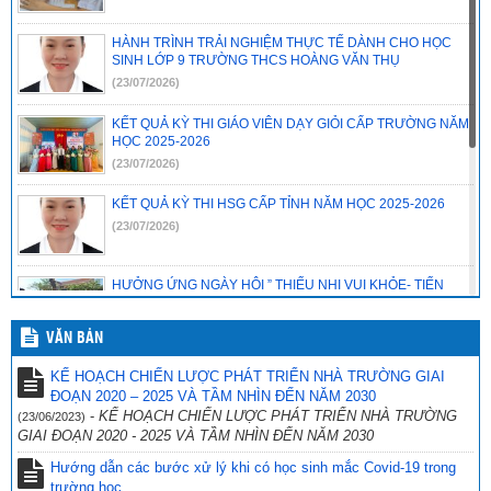
HÀNH TRÌNH TRẢI NGHIỆM THỰC TẾ DÀNH CHO HỌC
SINH LỚP 9 TRƯỜNG THCS HOÀNG VĂN THỤ
(23/07/2026)
KẾT QUẢ KỲ THI GIÁO VIÊN DẠY GIỎI CẤP TRƯỜNG NĂM
HỌC 2025-2026
(23/07/2026)
KẾT QUẢ KỲ THI HSG CẤP TỈNH NĂM HỌC 2025-2026
(23/07/2026)
HƯỞNG ỨNG NGÀY HỘI ” THIẾU NHI VUI KHỎE- TIẾN
BƯỚC LÊN ĐOÀN”
(23/07/2026)
VĂN BẢN
CHƯƠNG TRÌNH SINH HOẠT CHUYÊN ĐỀ EM YÊU KHOA
KẾ HOẠCH CHIẾN LƯỢC PHÁT TRIỂN NHÀ TRƯỜNG GIAI
HỌC TỰ NHIÊN
ĐOẠN 2020 – 2025 VÀ TẦM NHÌN ĐẾN NĂM 2030
(23/07/2026)
-
KẾ HOẠCH CHIẾN LƯỢC PHÁT TRIỂN NHÀ TRƯỜNG
(23/06/2023)
GIAI ĐOẠN 2020 - 2025 VÀ TẦM NHÌN ĐẾN NĂM 2030
📢 THÔNG BÁO HẠNG MỤC CẦN THANH LÝ CỦA
TRƯỜNG HOÀNG VĂN THỤ.
Hướng dẫn các bước xử lý khi có học sinh mắc Covid-19 trong
trường học
(23/07/2026)