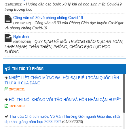
-
Hướng dẫn các bước xử lý khi có học sinh mắc Covid-19
(19/02/2022)
trong trường học
Công văn số 30 về phòng chống Covid-19
-
Công văn số 30 của Phòng Giáo dục huyện Cư M'gar
(19/02/2022)
về phòng chống Covid-19
Nghị định
-
QUY ĐỊNH VỀ MÔI TRƯỜNG GIÁO DỤC AN TOÀN,
(09/04/2018)
LÀNH MẠNH, THÂN THIỆN, PHÒNG, CHỐNG BẠO LỰC HỌC
ĐƯỜNG
TIN TỨC TỪ PHÒNG
NHIỆT LIỆT CHÀO MỪNG ĐẠI HỘI ĐẠI BIỂU TOÀN QUỐC LẦN
THỨ XIII CỦA ĐẢNG
26/01/2021
HỘI THI NÓI KHÔNG VỚI TẢO HÔN VÀ HÔN NHÂN CẬN HUYẾT
18/11/2019
Thư của Chủ tịch nước Võ Văn Thưởng Gửi ngành Giáo dục nhân
dịp khai giảng năm học 2023-2024
(04/09/2023)