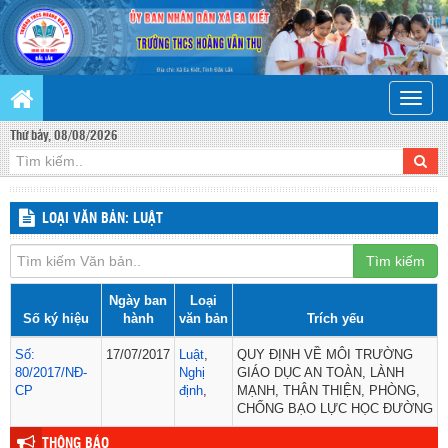
Toggle
naviga
Thứ bảy, 08/08/2026
LOẠI VĂN BẢN: LUẬT
Tìm kiếm
Ngày ban
Loại
Số ký hiệu
hành
văn bản
Trích yếu
Số:
17/07/2017
Luật
,
QUY ĐỊNH VỀ MÔI TRƯỜNG
80/2017/NĐ-
Nghị
GIÁO DỤC AN TOÀN, LÀNH
CP
định
,
MẠNH, THÂN THIỆN, PHÒNG,
CHỐNG BẠO LỰC HỌC ĐƯỜNG
THÔNG BÁO